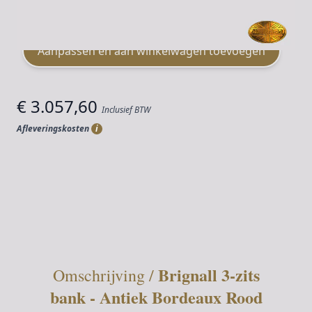
Materiaal
Leer
Aanpassen en aan winkelwagen toevoegen
€ 3.057,60
Inclusief BTW
Afleveringskosten
i
Aantal
Brignall 3-zits
Omschrijving /
bank - Antiek Bordeaux Rood