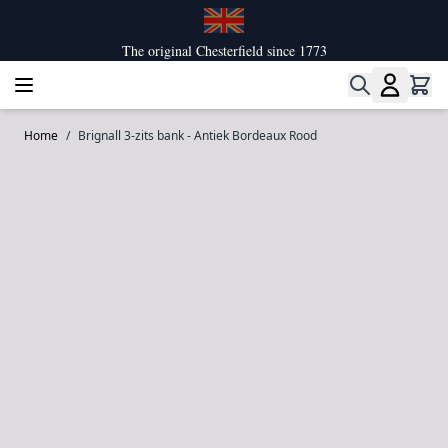
Ga naar de inhoud
The original Chesterfield since 1773
Home
/
Brignall 3-zits bank - Antiek Bordeaux Rood