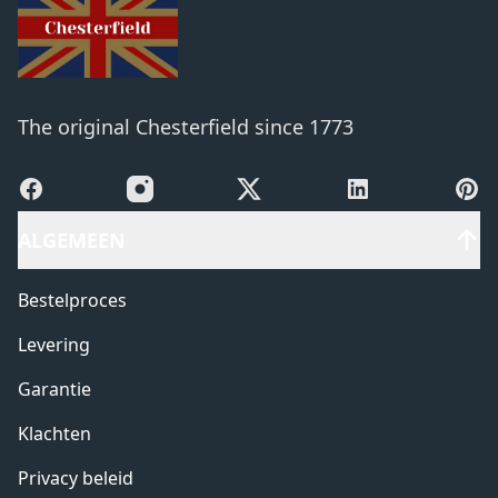
The original Chesterfield since 1773
Facebook
Instagram
X
LinkedIn
Pinte
ALGEMEEN
Bestelproces
Levering
Garantie
Klachten
Privacy beleid