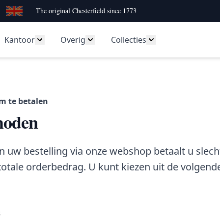
The original Chesterfield since 1773
Kantoor
Overig
Collecties
rie
tkamer categorie
 submenu voor Slaapkamer categorie
Toon submenu voor Kantoor categorie
Toon submenu voor Overig catego
Toon submenu voor
m te betalen
hoden
an uw bestelling via onze webshop betaalt u slec
totale orderbedrag. U kunt kiezen uit de volgend
s