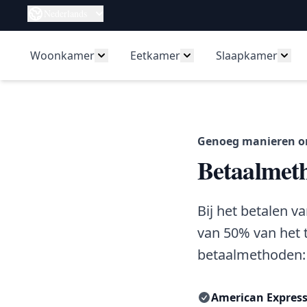
Ga naar de inhoud
Taal
Nederlands
Woonkamer
Eetkamer
Slaapkamer
Toon submenu voor Woonkamer catego
Toon submenu voor Ee
Toon
Genoeg manieren o
Betaalmet
Bij het betalen v
van 50% van het 
betaalmethoden:
American Expres