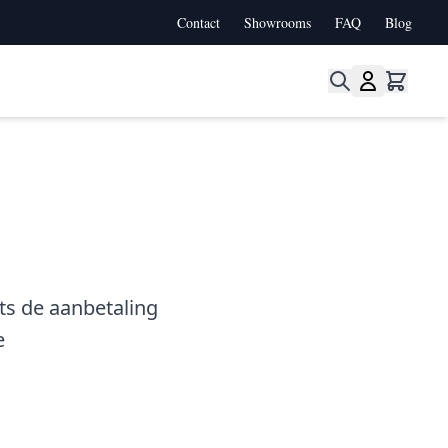
Contact
Showrooms
FAQ
Blog
rie
 Collecties categorie
hts de aanbetaling
e