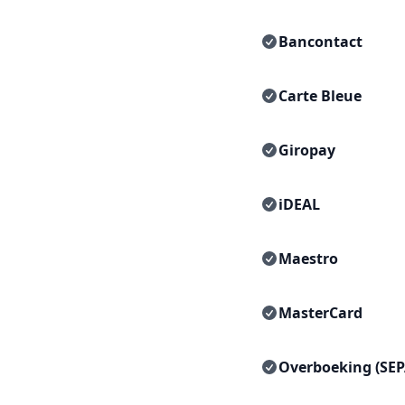
Bancontact
Carte Bleue
Giropay
iDEAL
Maestro
MasterCard
Overboeking (SEP