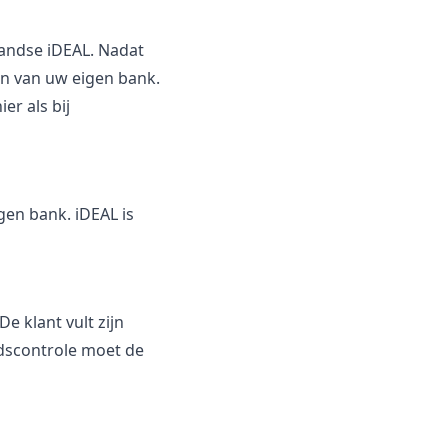
landse iDEAL. Nadat
en van uw eigen bank.
er als bij
gen bank. iDEAL is
e klant vult zijn
idscontrole moet de