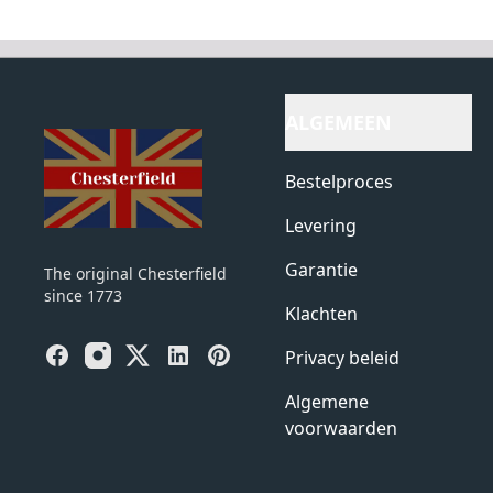
ALGEMEEN
Bestelproces
Levering
Garantie
The original Chesterfield
since 1773
Klachten
Facebook
Instagram
X
LinkedIn
Pinterest
Privacy beleid
Algemene
voorwaarden