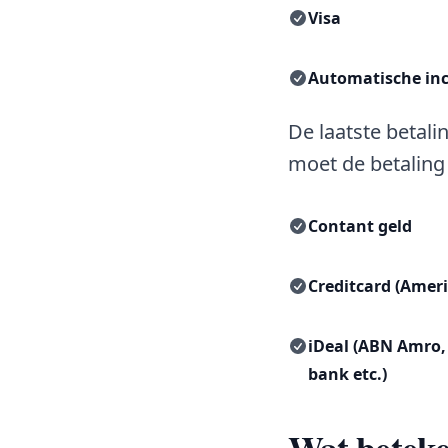
Visa
Automatische in
De laatste betali
moet de betaling
Contant geld
Creditcard (Ameri
iDeal (ABN Amro,
bank etc.)