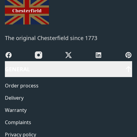
The original Chesterfield since 1773
Facebook
Instagram
X
LinkedIn
Pinte
GENERAL
Order process
Delivery
Warranty
Complaints
Privacy policy