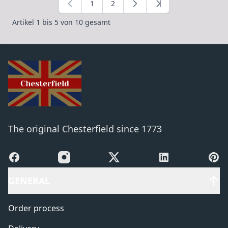
1
2
Sie lesen gerade die Seite
Seite
Artikel 1 bis 5 von 10 gesamt
The original Chesterfield since 1773
Facebook
Instagram
X
LinkedIn
Pinte
GENERAL
Order process